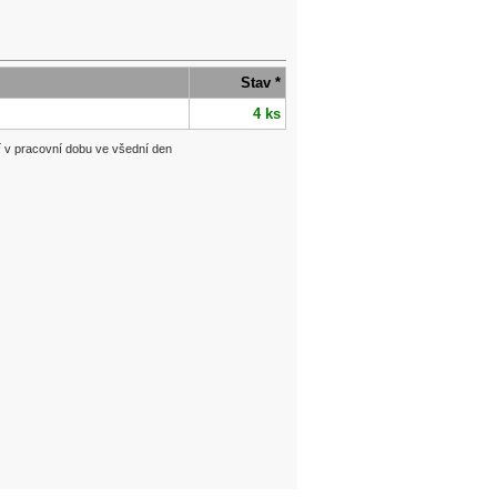
Stav *
4 ks
í v pracovní dobu ve všední den