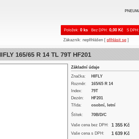
PNEUM
0 ks
0,00 Kč
Položek:
Bez DPH:
S DPH:
Zákazník
:
nepřihlášen
[
přihlásit se
]
IFLY 165/65 R 14 TL 79T HF201
Základní údaje
Značka:
HIFLY
Rozměr:
165/65 R 14
Index:
79T
Dezén:
HF201
Třída:
osobní, letní
Štítek:
70B/D/C
1 355 Kč
Vaše cena bez DPH:
1 639 Kč
Vaše cena s DPH: