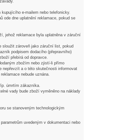
 závady.
 kupujícího e-mailem nebo telefonicky.
ů ode dne uplatnění reklamace, pokud se
í, jehož reklamace byla uplatněna v záruční
 sloužit zároveň jako záruční list, pokud
kazník podpisem dodacího (přepravního)
zboží přebírá od dopravce.
dodaným zbožím nebo zjistí-li přímo
 nepřevzít a o této skutečnosti informovat
ší reklamace nebude uznána.
říp. úmrtím zákazníka.
nitelné vady bude zboží vyměněno na náklady
zporu se stanoveným technologickým
ry parametrům uvedeným v dokumentaci nebo