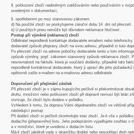
§ poškození zboží nadměrným zatěžováním nebo používáním v rozpor
uvedenými v dokumentaci,
§ opotřebením po mez stanovenou zákonem.
d) Na použité zboží se poskytujeme záruční dobu 14 dní od převzetí .
e) U použitých pneu nemůže být důvodem reklamace hlučnost .
Postup při výměně (reklamaci) zboží
Odběratel neprodleně kontaktuje dodavatele emailem nebo telefonicky
dodavatel způsob přepravy zboží na svou adresu, případně si tuto dopr
Po převzetí zboží na adrese pobočky dodavatele tento o tom informuj
způsob výměny, popř. zákonem stanovený způsob reklamace zboží. Po
nesrovnalosti na faktuře, která je součástí dodávky, případně tato fa
neprodleně kontaktovat dodavatele, který ji upraví dle jeho požadavků 
opětovně zašle e-mailem na e-mailovou adresu odběratele.
Doporučení při přejímání zásilek
Při převzetí zboží je v zájmu kupujícího pečlivě si překontrolovat obs
druhu, množství nebo poškození zboží při dopravě nemusí být brán zře
stvrzuje, že zboží bylo dodáno v pořádku.
Vzhledem k tomu, že dopravu Vámi objednaného zboží ve většině případ
následující postup:
Při dodání zboží si pečlivě zkontrolujte stav zboží. Je-li vše v pořád
dodacího (přepravního) listu. Jeho podepsáním vyjadřujete souhlas s 
a v množství, které je uvedeno v dodacím listu.
Má-li zboží jakékoli vady v okamžiku dodání nebo nesouhlasí druh neb