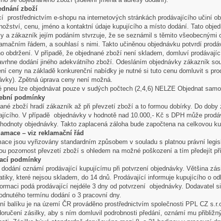
ednání zboží
cí prostřednictvím e-shopu na internetových stránkách prodávajícího učiní ob
nožství, cenu, jméno a kontaktní údaje kupujícího a místo dodání. Tato obj
y a zákazník jejím podáním stvrzuje, že se seznámil s těmito všeobecnými
klamačním řádem, a souhlasí s nimi. Takto učiněnou objednávku potvrdí prodá
ího obdržení. V případě, že objednané zboží není skladem, domluví prodávajíc
navrhne dodání jiného adekvátního zboží. Odesláním objednávky zákazník sou
ení ceny na základě konkurenční nabídky je nutné si tuto cenu domluvit s pr
ávky). Zpětná úprava ceny není možná.
é pneu lze objednávat pouze v sudých počtech (2,4,6) NELZE Objednat samo
tební podmínky
ané zboží hradí zákazník až při převzetí zboží a to formou dobírky. Do doby
ajícího. V případě objednávky v hodnotě nad 10.000,- Kč s DPH může prodáv
hodnoty objednávky. Takto zaplacená záloha bude započtena na celkovou ku
lamace – viz reklamační řád
ace jsou vyřizovány standardním způsobem v souladu s platnou právní legi
nou pozornost převzetí zboží s ohledem na možné poškození a tím předejít 
dací podmínky
 dodání oznámí prodávající kupujícímu při potvrzení objednávky. Většina zás
tiky, které nejsou skladem, do 14 dnů. Prodávající informuje kupujícího o 
nformaci podá prodávající nejdéle 3 dny od potvrzení objednávky. Dodavatel si
odnutého termínu dodání o 3 pracovní dny.
ní balíku je na území ČR prováděno prostřednictvím společnosti PPL CZ s.r.o
doručení zásilky, aby s ním domluvil podrobnosti předání, oznámí mu přibližný