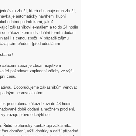
jednávku zboží, která obsahuje druh zboží,
ednávka je automaticky návrhem kupní
 obchodními podmínkami, jakož
vající zákazníkovi e-mailem a to do 24 hodin
í se zákazníkem individuální termín dodání
hlasí i s cenou zboží. V případě zájmu
odávajícím předem (před odesláním
statně !
 zaplacení zboží je zboží majetkem
ající požadovat zaplacení zálohy ve výši
pní cenu.
slativou. Doporučujeme zákazníkům věnovat
případným nesrovnalostem.
ilek je doručena zákazníkovi do 48 hodin,
odhadované době dodání a možném prodlení,
 vyhrazuje právo odchýlit se
. Řidič telefonicky kontaktuje zákazníka
 čas doručení, výši dobírky a další případné