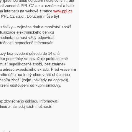
 (přesnou dobu doručení nelze ovlivnit, ale
dání zanechá PPL CZ s.r.o. oznámení a balík
 na internetu na webové stránce
www.ppl.cz
i k PPL CZ s.r.o.. Doručení může být
v zásilky – zejména druh a množství zboží
tualizace elektronického ceníku
 hodnota nemusí vždy odpovídat
tečnosti neprodleně informován
ouvy bez uvedení důvodu do 14 dnů
této podmínky se považuje prokazatelné
 musí nepoškozené zboží, bez známek
na adresu expedičního skladu. Před vrácením
ního účtu, na který chce vrátit uhrazenou
cením zboží (zejm. náklady na dopravu).
držení odstoupení od kupní smlouvy.
bez zbytečného odkladu informovat
dnou z následujících možností: