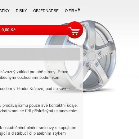
ATIKY
DISKY
OBJEDNAT SE
O FIRMĚ
0,00 Kč
závazný základ pro obě strany. Práva
šeobecnými obchodními podmínkami.
oudem v Hradci Králové, pod spisovou
hu prodávajícímu pouze své kontaktní údaje.
odmínkami se řídí příslušnými ustanoveními
 k uskutečnění plnění smlouvy s kupujícím
jící s distribucí či platebním stykem