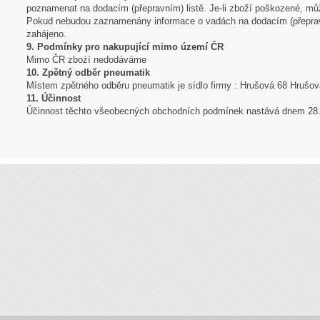
poznamenat na dodacím (přepravním) listě. Je-li zboží poškozené, můž
Pokud nebudou zaznamenány informace o vadách na dodacím (přepravn
zahájeno.
9. Podmínky pro nakupující mimo území ČR
Mimo ČR zboźí nedodáváme
10. Zpětný odběr pneumatik
Místem zpětného odběru pneumatik je sídlo firmy : Hrušová 68 Hrušo
11. Účinnost
Účinnost těchto všeobecných obchodních podmínek nastává dnem 28