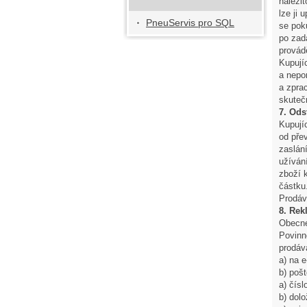
náleži
lze ji
PneuServis pro SQL
se pok
po zadá
provád
Kupují
a nepo
a zpra
skuteč
7. Ods
Kupují
od pře
zaslán
užíván
zboží k
částku
Prodáv
8. Rek
Obecné
Povinn
prodáv
a) na 
b) poš
a) čís
b) dolo