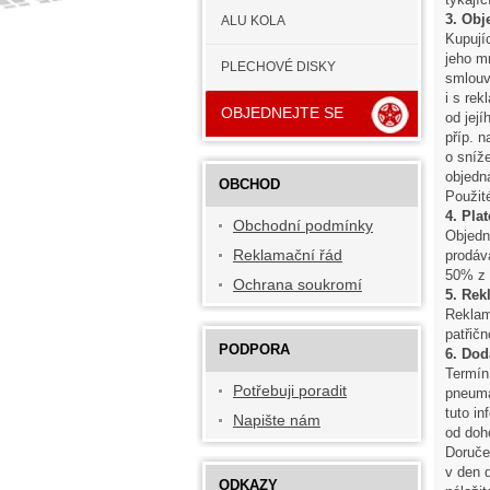
3. Obj
ALU KOLA
Kupují
jeho m
PLECHOVÉ DISKY
smlouv
i s re
OBJEDNEJTE SE
od jej
příp. 
o sníž
objedn
OBCHOD
Použit
4. Pla
Obchodní podmínky
Objedn
Reklamační řád
prodáv
50% z 
Ochrana soukromí
5. Rek
Reklam
patřič
PODPORA
6. Do
Termín
Potřebuji poradit
pneuma
tuto i
Napište nám
od doh
Doruče
v den 
ODKAZY