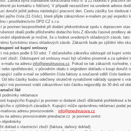
tosti. Zásilka bývá standardně doručována mezi 8. a 21.hodinou v pracovní dny
 upřesnit po kontaktu s řidičem). V případě nezastižení na uvedené adrese do
usí doručit ještě jednou následující pracovní den. Cestu zásilky lze sledovat
ní jejího čísla (11 číslic), které přijde zákazníkovi e-mailem po její expedic
ěno i prostřednictvím DPD CZ s.r.o.
cí je povinen bezprostředně při dodání překontrolovat spolu s dopravcem sta
rušenost obalů podle přiloženého dodacího listu.Z důvodu časové prodlevy ak
cování objednávek je možné, že u hodnot uvedených skladových zásob, tato
nému fyzickému stavu skladových zásob. Zákazník bude po zjištění této sku
toupení od kupní smlouvy
cí má právo podle § 53 odst. 7 občanského zákoníku odstoupit od kupní sml
vzetí zboží. Odstoupení od smlouvy musí být učiněno písemně a za splnění 
í e-mailu na adresu
info@pneuhrusova.cz
. Pokud se tak zákazník rozhodne,
í nebo opotřebování, v původním obalu s originálem dokladu o koupi doručit 
upující zašle e-mail se sdělením čísla faktury a současně sdělí číslo bankov
. Od této částky budou odečteny skutečně vynaložené náklady spojené s vrá
ající má povinnost vrátit zákazníkovi tuto částku nejpozději do 30 dnů od ob
lamační řád
 podmínky reklamace
osti kupujícího Kupující je povinen si dodané zboží důkladně prohlédnout a 
ajícího o zjištěných závadách. Kupující může oprávněnou reklamaci podat je
e-mailovou adresu provozovatele :
info@pneuhrusova.cz
tou na adresu provozovatele pneubazar.cz je povinen uvést:
lo objednávky
žit doklad o vlastnictví zboží (faktura, daňový doklad)