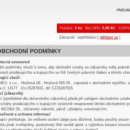
PNEUM
0 ks
0,00 Kč
Položek:
Bez DPH:
S DPH:
Zákazník
:
nepřihlášen
[
přihlásit se
]
OBCHODNÍ PODMÍNKY
obecná ustanovení
ní podmínky slouží k tomu, aby obchodní vztahy se zákazníky měly právně 
nnosti prodávajícího a kupujícího se řídí českým právním řádem a těmito v
ající zboží:
EU s.r.o , Hrušová 68 , Hrušová 565 55 , zapsaná v obchodním rejstříku s
u C 13177 . ičo:25287915, dič CZ25287915
cí (zákazník):
cí (spotřebitel dle občanského zákoníku) předá při zahájení obchodního vzta
 vztahy prodávajícího s kupujícím výslovně neupravené těmito obchodními p
. 40/1964 Sb., občanský zákoník, jakož i předpisy souvisejícími.
pečnost a ochrana informací
ající prohlašuje, že veškeré osobní údaje jsou důvěrné, budou použity pouze
ou jinak zveřejněny, poskytnuty třetí osobě apod. s výjimkou situace souvise
cího se objednaného zboží (sdělení jména a adresy dodání).