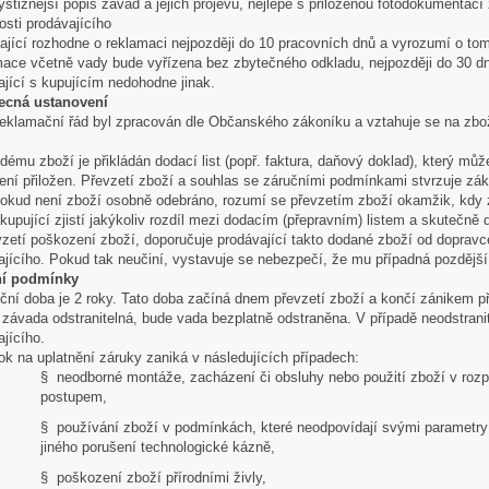
ýstižnější popis závad a jejich projevů, nejlépe s přiloženou fotodokumentací
osti prodávajícího
ající rozhodne o reklamaci nejpozději do 10 pracovních dnů a vyrozumí o tom
ace včetně vady bude vyřízena bez zbytečného odkladu, nejpozději do 30 dn
ající s kupujícím nedohodne jinak.
ecná ustanovení
reklamační řád byl zpracován dle Občanského zákoníku a vztahuje se na zbož
ému zboží je přikládán dodací list (popř. faktura, daňový doklad), který může
není přiložen. Převzetí zboží a souhlas se záručními podmínkami stvrzuje zá
 Pokud není zboží osobně odebráno, rozumí se převzetím zboží okamžik, kdy 
kupující zjistí jakýkoliv rozdíl mezi dodacím (přepravním) listem a skutečně 
evzetí poškození zboží, doporučuje prodávající takto dodané zboží od dopravce
ajícího. Pokud tak neučiní, vystavuje se nebezpečí, že mu případná pozděj
ní podmínky
uční doba je 2 roky. Tato doba začíná dnem převzetí zboží a končí zánikem p
li závada odstranitelná, bude vada bezplatně odstraněna. V případě neodstra
jícího.
ok na uplatnění záruky zaniká v následujících případech:
§ neodborné montáže, zacházení či obsluhy nebo použití zboží v ro
postupem,
§ používání zboží v podmínkách, které neodpovídají svými paramet
jiného porušení technologické kázně,
§ poškození zboží přírodními živly,