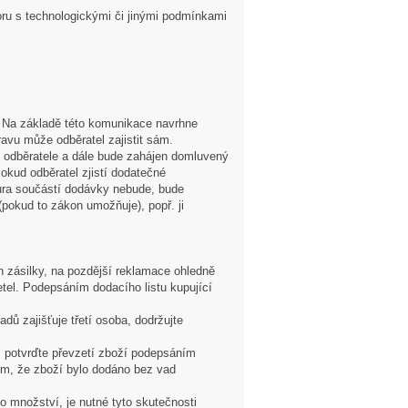
u s technologickými či jinými podmínkami
. Na základě této komunikace navrhne
avu může odběratel zajistit sám.
e odběratele a dále bude zahájen domluvený
kud odběratel zjistí dodatečné
ktura součástí dodávky nebude, bude
(pokud to zákon umožňuje), popř. ji
ah zásilky, na pozdější reklamace ohledně
tel. Podepsáním dodacího listu kupující
ů zajišťuje třetí osoba, dodržujte
ku, potvrďte převzetí zboží podepsáním
tím, že zboží bylo dodáno bez vad
o množství, je nutné tyto skutečnosti