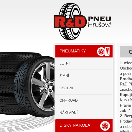
PNEUMATIKY
1. Vše
LETNÍ
Obchod
a povi
ZIMNÍ
Prodáv
RaD PN
OSOBNÍ
značko
Kupují
Kupují
OFF-ROAD
Právní
zák. č
NÁKLADNÍ
2. Bez
Prodáv
DISKY NA KOLA
a nebud
týkají