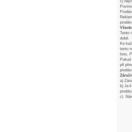
c) nejv
Povinn
Prodáv
Reklam
prodáv
Všeob
Tento 
době.
Ke každ
tento 
listu.
Pokud 
při př
prodáv
Záruč
a) Zár
b) Je-
prodáva
c) Nár