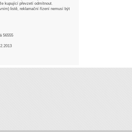
e kupující převzetí odmítnout.
ím) listě, reklamační řízení nemusí být
vá 56555
.2.2013