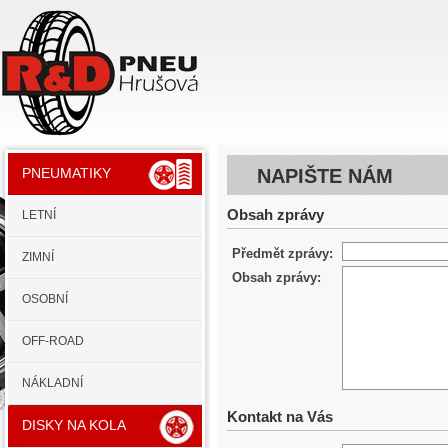
NAPIŠTE NÁM
PNEUMATIKY
Obsah zprávy
LETNÍ
Předmět zprávy:
ZIMNÍ
Obsah zprávy:
OSOBNÍ
OFF-ROAD
NÁKLADNÍ
Kontakt na Vás
DISKY NA KOLA